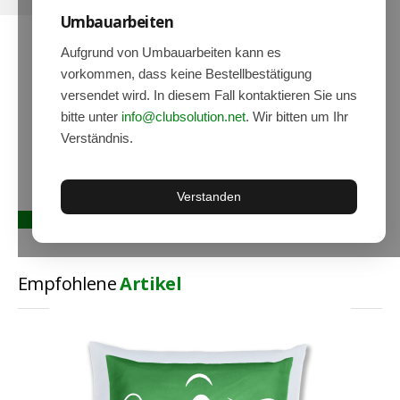
Umbauarbeiten
Hoodies
Gläser & Tassen & Krüge
Aufgrund von Umbauarbeiten kann es
vorkommen, dass keine Bestellbestätigung
Kochen & Grillen
versendet wird. In diesem Fall kontaktieren Sie uns
Aufkleber & Handys & Mousepads
bitte unter
info@clubsolution.net
. Wir bitten um Ihr
Verständnis.
Taschen
Polo`s & Hemden
Verstanden
Wimpel & Fanschal & Schirme
Kappen & Mützen
Alles fürs Bad
Empfohlene
Artikel
Leinwände und Kissen
Alles für die Kids
Jacken
Long Sleeve & Tank Top