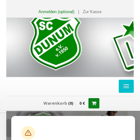
Anmelden (optional)
|
Zur Kasse
HOME
Warenkorb
(
0
)
0
€
FANSHOP
Sweater
T-Shirts